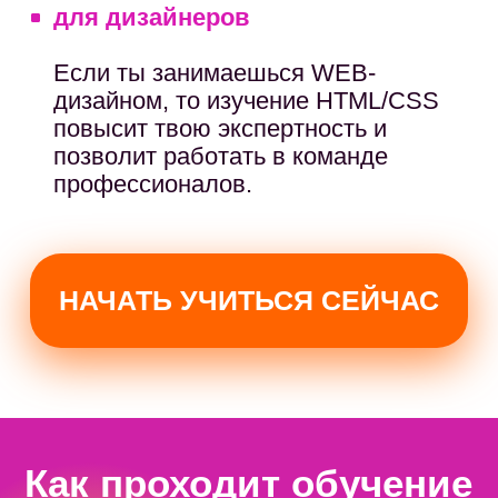
Любой разработчик — часть
команды, поэтому эффективная
коммуникация определяет
успех проекта.
Сейчас разработчик
должен уметь:
Коммуницировать с командой
,
давать и принимать обратную
связь от коллег
Управлять своим временем
,
планировать и оценивать
трудозатраты и длительность
Рассказать о результатах
своей