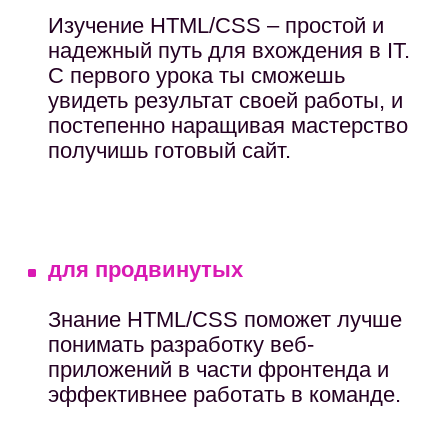
Вторник
19:00
онлайн-разбор ДЗ с
преподавателем
На протяжении всего обучения вас
сопровождают ассистенты
преподавателя и тьютор
Раз в месяц оффлайн-занятия
в офисе кузбасских IT-
компаний по Soft Skills
г. Кемерово, пер. Бакинский, 15
Почему мы преподаем
Soft Skills?