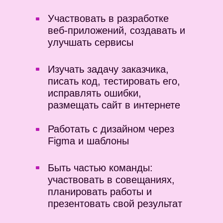
Участвовать в разработке
веб-приложений, создавать и
улучшать сервисы
Изучать задачу заказчика,
писать код, тестировать его,
исправлять ошибки,
размещать сайт в интернете
Работать с дизайном через
после прохождения курса
Figma и шаблоны
Поможем с
Быть частью команды:
трудоустройством
участвовать в совещаниях,
планировать работы и
для этого у нас есть
презентовать свой результат
карьерные консультанты и
база партнеров-