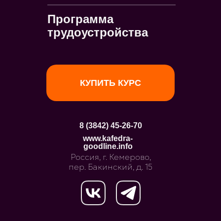
для начинающих»
Программа
подходит:
трудоустройства
КУПИТЬ КУРС
8 (3842) 45-26-70
www.kafedra-
goodline.info
Россия, г. Кемерово,
пер. Бакинский, д. 15
для новичков