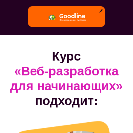
Изучение HTML/CSS – простой и
надежный путь для вхождения в IT.
С первого урока ты сможешь
увидеть результат своей работы, и
постепенно наращивая мастерство
получишь готовый сайт.
для продвинутых
Знание HTML/CSS поможет лучше
понимать разработку веб-
приложений в части фронтенда и
эффективнее работать в команде.
для дизайнеров
Если ты занимаешься WEB-
дизайном, то изучение HTML/CSS
повысит твою экспертность и
позволит работать в команде
профессионалов.