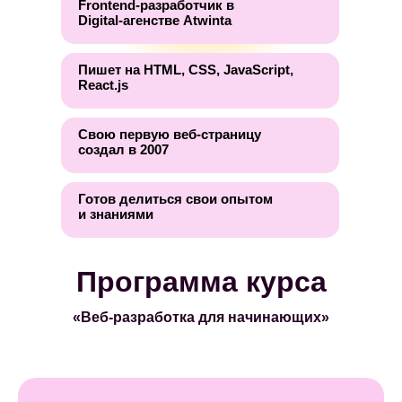
Frontend-разработчик в
Digital-агенстве Atwinta
Проведем репетицию
Пишет на HTML, CSS, JavaScript,
собеседования с hr-
React.js
менеджерами, чтобы
на встрече с
Свою первую веб-страницу
работодателем
создал в 2007
чувствовать себя
уверенно
Готов делиться свои опытом
и знаниями
Организуем
Программа курса
собеседование на
стажировку в IT-
компанию
«Веб-разработка для начинающих»
При необходимости
подготовим
рекомендации от