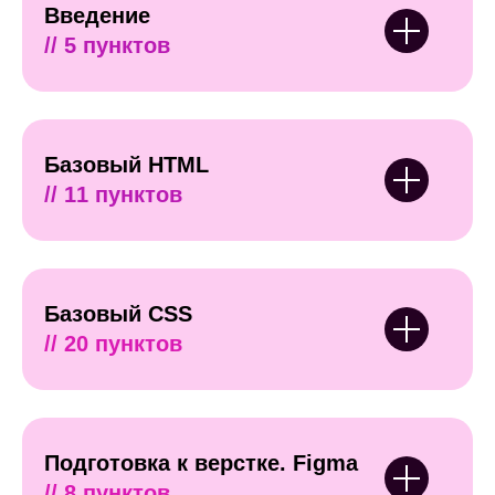
преподавателей
Введение
// 5 пунктов
Наличие
образовательной
лицензии
позволяет
Базовый HTML
нам выдать
// 11 пунктов
сертификат
дополнительного
образования – c ним
ты будешь
выделяться на фоне
Базовый CSS
других кандидатов
// 20 пунктов
Подготовка к верстке. Figma
// 8 пунктов