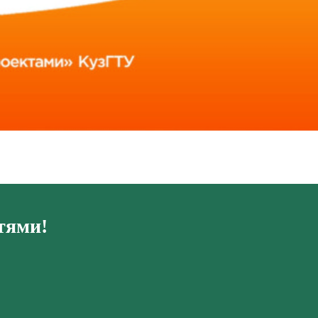
тями!