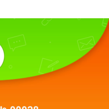
разованию
Вопрос-ответ
Блог
EN/FR